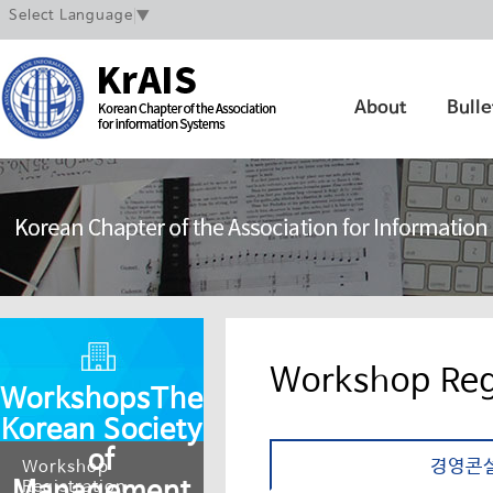
Select Language
▼
About
Bulle
Workshop Reg
Workshops
The
Korean Society
of
경영콘
Workshop
Management
Registration