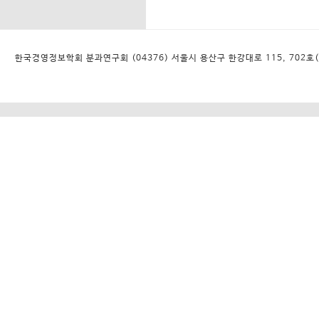
한국경영정보학회 분과연구회 (04376) 서울시 용산구 한강대로 115, 702호(대우디오