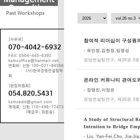
Consulting
Past Workshops
[사무국]
참여적 리더십이 구성원의
070-4042-6932
- 유민정,김현정,임명성
FAX: 0504-445-6392
경영컨설팅연구, 제26권 3호 (
ksmcoffice@hanmail.net
연회비: 신한 100-021-845668
(사)한국경영컨설팅학
회
온라인 커뮤니티 관여도와
[편집위원회]
- 장영진,이정은
054.820.5431
경영컨설팅연구, 제26권 3호 (
ksmcedit@gmail.com
게재료: 신한 110-498-724734
(예금주: 최돈승)
A Study of Structural 
Intention to Bridge Em
- Liu, Yan-Fei,Chu, Jia-Ji