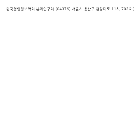
한국경영정보학회 분과연구회 (04376) 서울시 용산구 한강대로 115, 702호(대우디오